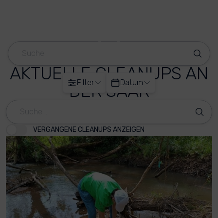
AKTUELLE CLEANUPS AN
Filter
Datum
DER SAAR
VERGANGENE CLEANUPS ANZEIGEN