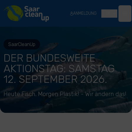
River Cleanup
ANMELDUNG
DE
Ope
SaarCleanUp
DER BUNDESWEITE
AKTIONSTAG: SAMSTAG
12. SEPTEMBER 2026.
Heute Fisch. Morgen Plastik! - Wir ändern das!