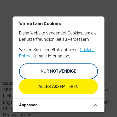
PARTNER /
Wir nutzen Cookies
UNTERSTÜTZER
Diese Website verwendet Cookies, um die
Benutzerfreundlichkeit zu verbessern.
Werfen Sie einen Blick auf unser
Cookies
Policy
für mehr Information.
NUR NOTWENDIGE
AUSZEICHNUNGEN
2022 GreenTech Award
in der Kategorie „Community“
ALLES AKZEPTIEREN
2024 Udine Award
in der Kategorie
„Lebensraum für die
breite Bewusstseinsbildung und das langjährige
Engagement tausender Menschen für die Säuberung der
Anpassen
Uferbereiche von 30 Flüssen in Deutschland und in den
Nachbarländern.“