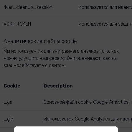
river_cleanup_session
Используется для идент
XSRF-TOKEN
Используется для защиты
Аналитические файлы cookie
Мы используем их для внутреннего анализа того, как
можно улучшить наш сервис. Они оценивают, как вы
взаимодействуете с сайтом.
Cookie
Description
_ga
Основной файл cookie Google Analytics, 
_gid
Используется Google Analytics для иде